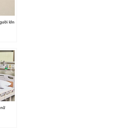
gười lớn
 nữ