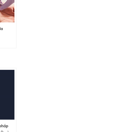
da
pháp