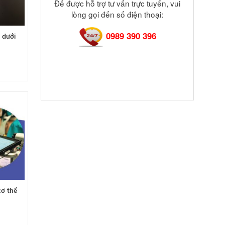
Để được hỗ trợ tư vấn trực tuyến, vui
lòng gọi đến số điện thoại:
0989 390 396
 dưới
cơ thể