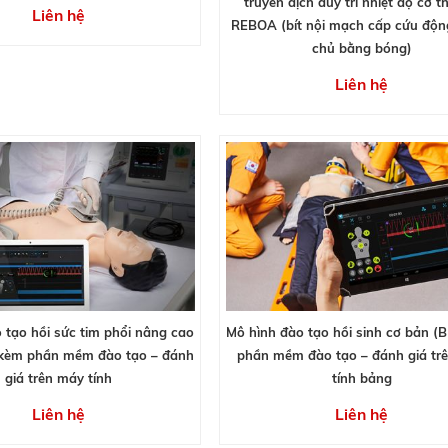
truyền dịch duy trì nhiệt độ cơ t
Liên hệ
REBOA (bít nội mạch cấp cứu độ
chủ bằng bóng)
Liên hệ
 tạo hồi sức tim phổi nâng cao
Mô hình đào tạo hồi sinh cơ bản (
 kèm phần mềm đào tạo – đánh
phần mềm đào tạo – đánh giá tr
giá trên máy tính
tính bảng
Liên hệ
Liên hệ