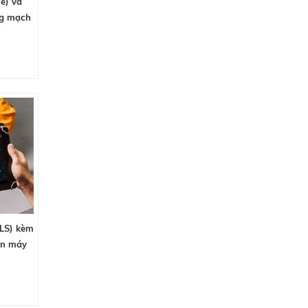
hể) và
ng mạch
BLS) kèm
ên máy