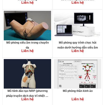
Liên hệ
Liên hệ
Mô phỏng siêu âm trong chuyển
Mô phỏng quy trình chọc hút
dạ
noãn dưới hướng dẫn siêu âm
Liên hệ
Liên hệ
Mô hình đào tạo NRP (phương
Mô phỏng thần kinh ảo
pháp truyền dịch duy trì nhiệt độ
Liên hệ
Liên hệ
cơ thể) và REBOA (bít nội mạch