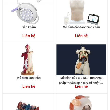
Đèn khám
Mô hình đào tạo thính chẩn
Liên hệ
Liên hệ
Mô hình bán thân
Mô hình đào tạo NRP (phương
pháp truyền dịch duy trì nhiệt độ
Liên hệ
Liên hệ
cơ thể) và REBOA (bít nội mạch
cấp cứu động mạch chủ bằng
bóng)