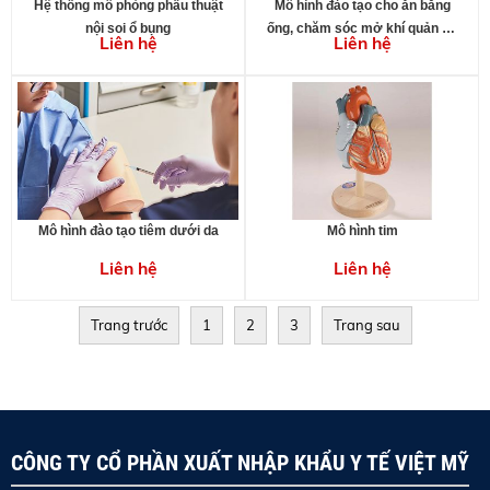
Hệ thống mô phỏng phẫu thuật
Mô hình đào tạo cho ăn bằng
nội soi ổ bụng
ống, chăm sóc mở khí quản và
Liên hệ
Liên hệ
hút dịch
Mô hình đào tạo tiêm dưới da
Mô hình tim
Liên hệ
Liên hệ
Trang trước
1
2
3
Trang sau
CÔNG TY CỔ PHẦN XUẤT NHẬP KHẨU Y TẾ VIỆT MỸ