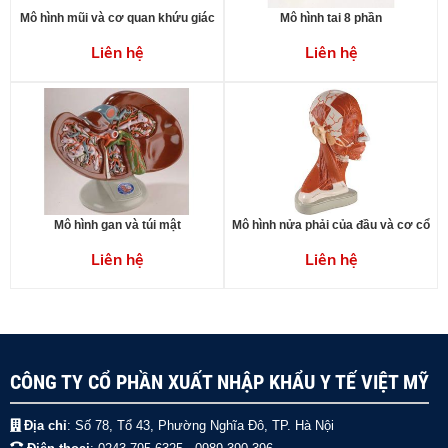
Mô hình mũi và cơ quan khứu giác
Mô hình tai 8 phần
Liên hệ
Liên hệ
Mô hình gan và túi mật
Mô hình nửa phải của đầu và cơ cổ
Liên hệ
Liên hệ
CÔNG TY CỔ PHẦN XUẤT NHẬP KHẨU Y TẾ VIỆT MỸ
Địa chỉ
: Số 78, Tổ 43, Phường Nghĩa Đô, TP. Hà Nội